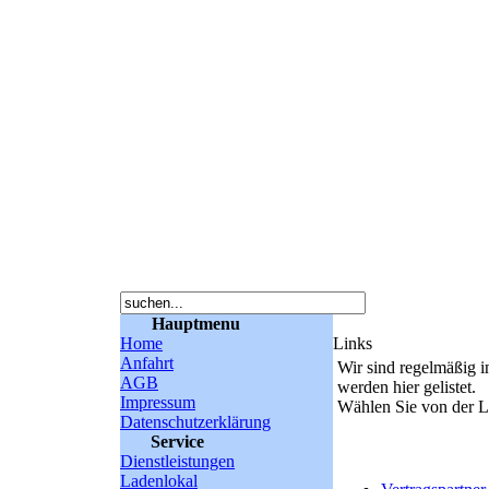
Hauptmenu
Home
Links
Anfahrt
Wir sind regelmäßig 
AGB
werden hier gelistet.
Impressum
Wählen Sie von der L
Datenschutzerklärung
Service
Dienstleistungen
Ladenlokal