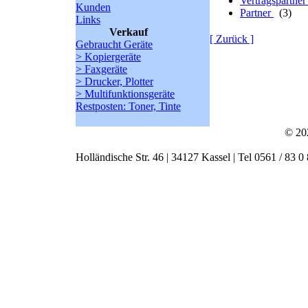
Vertragspartne
Kunden
Partner
(3)
Links
Verkauf
[ Zurück ]
Gebraucht Geräte
> Kopiergeräte
> Faxgeräte
> Drucker, Plotter
> Multifunktionsgeräte
Restposten: Toner, Tinte
© 20
Holländische Str. 46 | 34127 Kassel | Tel 0561 / 83 0