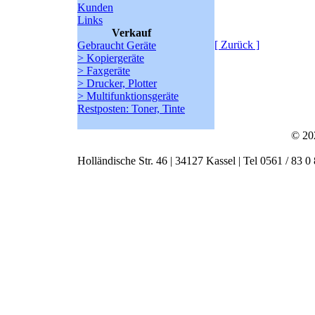
Kunden
Links
Verkauf
[ Zurück ]
Gebraucht Geräte
> Kopiergeräte
> Faxgeräte
> Drucker, Plotter
> Multifunktionsgeräte
Restposten: Toner, Tinte
© 20
Holländische Str. 46 | 34127 Kassel | Tel 0561 / 83 0