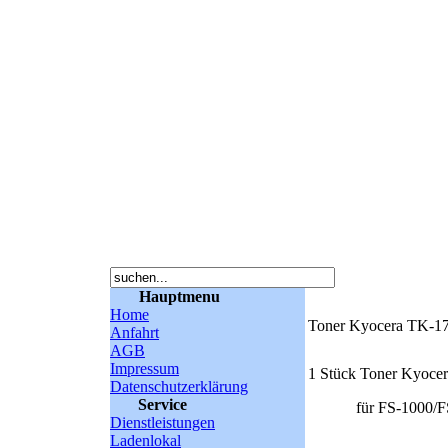
Hauptmenu
Home
Toner Kyocera TK-1
Anfahrt
AGB
Impressum
1 Stück Toner Kyocera
Datenschutzerklärung
Service
für FS-1000/FS-10
Dienstleistungen
Ladenlokal