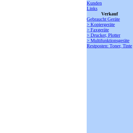
Kunden
Links
Verkauf
Gebraucht Geräte
> Kopiergeräte
> Faxgeräte
> Drucker, Plotter
> Multifunktionsgeräte
Restposten: Toner, Tinte