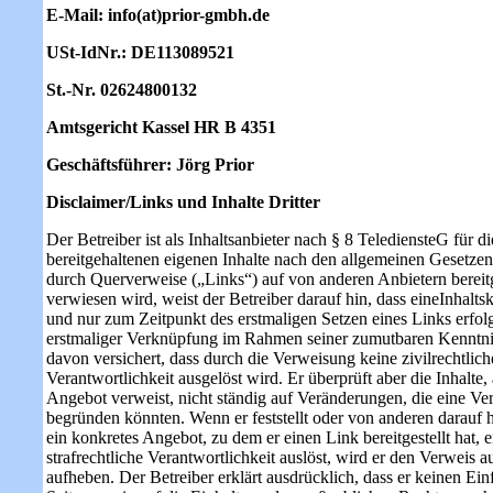
E-Mail: info(at)prior-gmbh.de
USt-IdNr.: DE113089521
St.-Nr. 02624800132
Amtsgericht Kassel HR B 4351
Geschäftsführer: Jörg Prior
Disclaimer/Links und Inhalte Dritter
Der Betreiber ist als Inhaltsanbieter nach § 8 TelediensteG für 
bereitgehaltenen eigenen Inhalte nach den allgemeinen Gesetzen
durch Querverweise („Links“) auf von anderen Anbietern berei
verwiesen wird, weist der Betreiber darauf hin, dass eineInhalts
und nur zum Zeitpunkt des erstmaligen Setzen eines Links erfolgt
erstmaliger Verknüpfung im Rahmen seiner zumutbaren Kenntni
davon versichert, dass durch die Verweisung keine zivilrechtliche
Verantwortlichkeit ausgelöst wird. Er überprüft aber die Inhalte, 
Angebot verweist, nicht ständig auf Veränderungen, die eine Ver
begründen könnten. Wenn er feststellt oder von anderen darauf 
ein konkretes Angebot, zu dem er einen Link bereitgestellt hat, ei
strafrechtliche Verantwortlichkeit auslöst, wird er den Verweis 
aufheben. Der Betreiber erklärt ausdrücklich, dass er keinen Einf