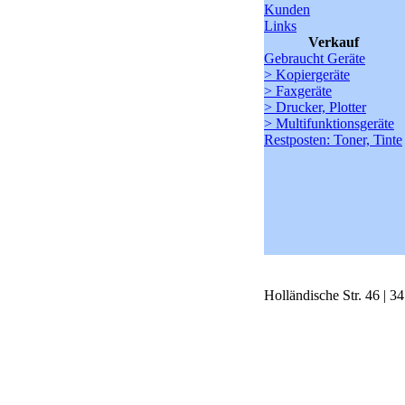
Kunden
Links
Verkauf
Gebraucht Geräte
> Kopiergeräte
> Faxgeräte
> Drucker, Plotter
> Multifunktionsgeräte
Restposten: Toner, Tinte
Holländische Str. 46 | 3